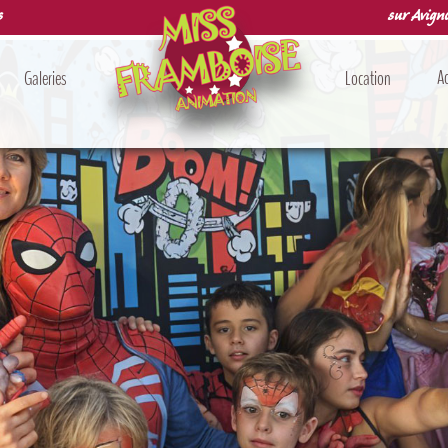
s
sur Avigno
Ac
Galeries
Location