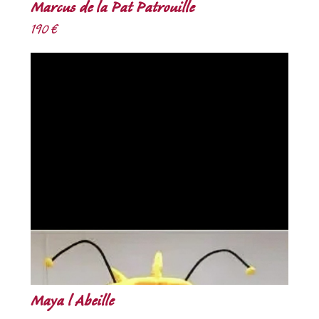
Marcus de la Pat Patrouille
190 €
Maya l Abeille