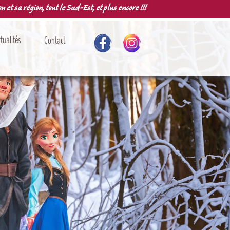
n et sa région, tout le Sud-Est, et plus encore !!!
tualités
Contact