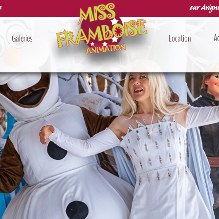
s
sur Avigno
Ac
Galeries
Location