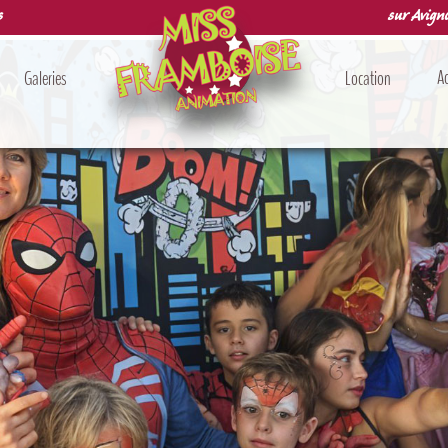
s
sur Avigno
Ac
Galeries
Location