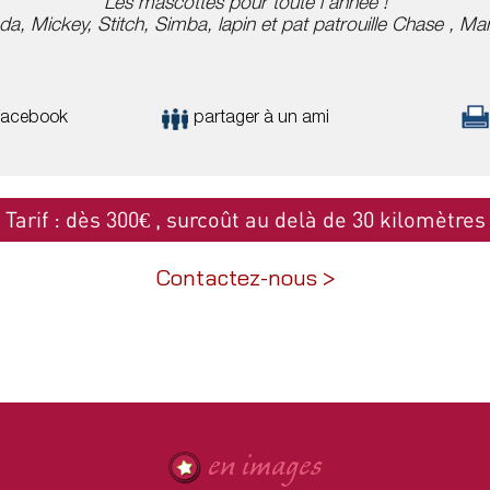
Les mascottes pour toute l'année !
da, Mickey, Stitch, Simba, lapin et pat patrouille Chase , Mar
Facebook
partager à un ami
Tarif : dès 300€ , surcoût au delà de 30 kilomètres
en images