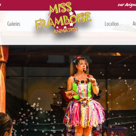
s
sur Avigno
Ac
Galeries
Location